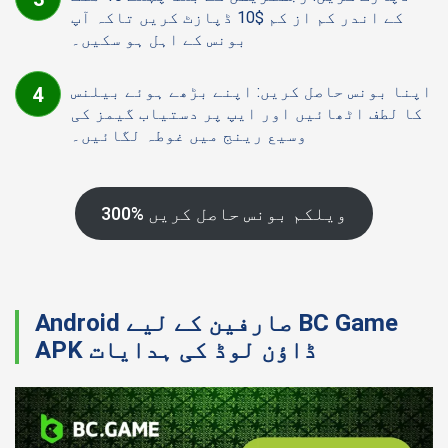
کے اندر کم از کم $10 ڈپازٹ کریں تاکہ آپ
بونس کے اہل ہو سکیں۔
اپنا بونس حاصل کریں: اپنے بڑھے ہوئے بیلنس
کا لطف اٹھائیں اور ایپ پر دستیاب گیمز کی
وسیع رینج میں غوطہ لگائیں۔
300% ویلکم بونس حاصل کریں
Android صارفین کے لیے BC Game
APK ڈاؤن لوڈ کی ہدایات