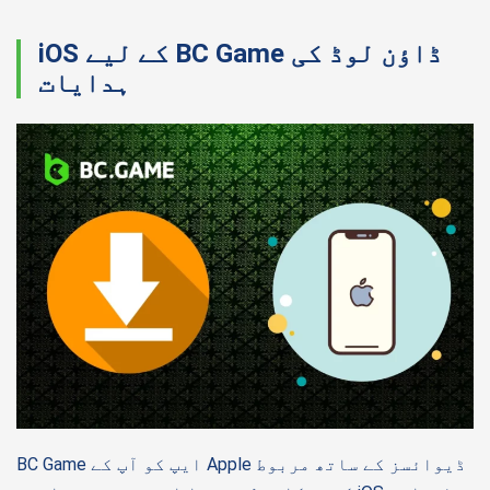
iOS کے لیے BC Game ڈاؤن لوڈ کی
ہدایات
BC Game ایپ کو آپ کے Apple ڈیوائسز کے ساتھ مربوط