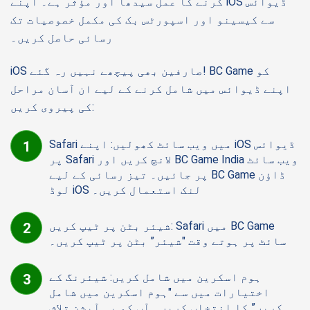
کرنے کا عمل سیدھا اور مؤثر ہے۔ اپنے iOS ڈیوائس
سے کیسینو اور اسپورٹس بک کی مکمل خصوصیات تک
رسائی حاصل کریں۔
iOS صارفین بھی پیچھے نہیں رہ گئے! BC Game کو
اپنے ڈیوائس میں شامل کرنے کے لیے ان آسان مراحل
کی پیروی کریں:
Safari میں ویب سائٹ کھولیں: اپنے iOS ڈیوائس
پر Safari لانچ کریں اور BC Game India ویب سائٹ
پر جائیں۔ تیز رسائی کے لیے BC Game ڈاؤن
لوڈ iOS لنک استعمال کریں۔
شیئر بٹن پر ٹیپ کریں: Safari میں BC Game
سائٹ پر ہوتے وقت "شیئر” بٹن پر ٹیپ کریں۔
ہوم اسکرین میں شامل کریں: شیئرنگ کے
اختیارات میں سے "ہوم اسکرین میں شامل
کریں” کا انتخاب کریں۔ آپ کو یہ آپشن تلاش