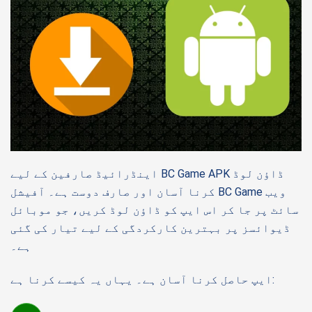
اینڈرائیڈ صارفین کے لیے BC Game APK ڈاؤن لوڈ
کرنا آسان اور صارف دوست ہے۔ آفیشل BC Game ویب
سائٹ پر جا کر اس ایپ کو ڈاؤن لوڈ کریں، جو موبائل
ڈیوائسز پر بہترین کارکردگی کے لیے تیار کی گئی
ہے۔
ایپ حاصل کرنا آسان ہے۔ یہاں یہ کیسے کرنا ہے: