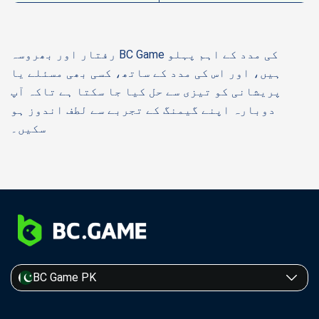
رفتار اور بھروسہ BC Game کی مدد کے اہم پہلو
ہیں، اور اس کی مدد کے ساتھ، کسی بھی مسئلے یا
پریشانی کو تیزی سے حل کیا جا سکتا ہے تاکہ آپ
دوبارہ اپنے گیمنگ کے تجربے سے لطف اندوز ہو
سکیں۔
BC Game PK