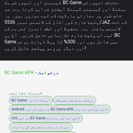
کیسینو اور اسپورٹس بک BC Game مختلف اسپورٹس
بیٹنگ اور کیسینو گیمنگ آپشنز فراہم کرتا ہے، جو
خاص طور پر بھارتی مارکیٹ کے لیے موزوں ہیں۔ یہ
پلیٹ فارم کوراکاؤ کے لائسنس نمبر 5536/JAZ کے تحت
لائسنس یافتہ ہے۔ محفوظ اور لطف اندوز تجربے کے
لیے اس پلیٹ فارم تک رسائی حاصل کریں۔ آج ہی BC
Game میں شامل ہوں اور 300% کا پہلا ڈپازٹ بونس
اور دیگر پرومو پیکجز حاصل کریں!
درخواست
-
BC Game APK
فہرست مضامین
ویلکم بونس کی تفصیلات
BC Game ایپ کا جائزہ
Android صارفین کے لیے BC Game APK ڈاؤن لوڈ کی ہدایات
iOS کے لیے BC Game ڈاؤن لوڈ کی ہدایات
ایپ کے ذریعے رجسٹریشن کی ہدایات