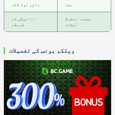
مفت
ڈاؤن لوڈ لاگت
متعدد محفوظ
ادائیگی کے
آپشنز
طریقے
ویلکم بونس کی تفصیلات