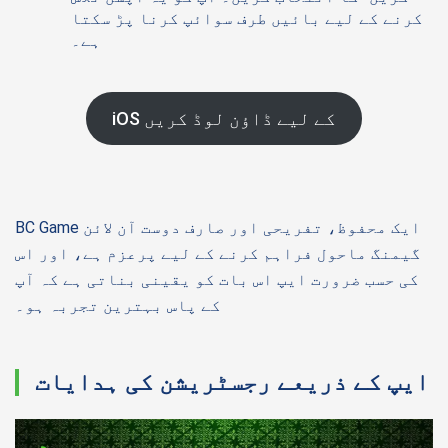
کرنے کے لیے بائیں طرف سوائپ کرنا پڑ سکتا
ہے۔
iOS کے لیے ڈاؤن لوڈ کریں
BC Game ایک محفوظ، تفریحی اور صارف دوست آن لائن
گیمنگ ماحول فراہم کرنے کے لیے پرعزم ہے، اور اس
کی حسب ضرورت ایپ اس بات کو یقینی بناتی ہے کہ آپ
کے پاس بہترین تجربہ ہو۔
ایپ کے ذریعے رجسٹریشن کی ہدایات