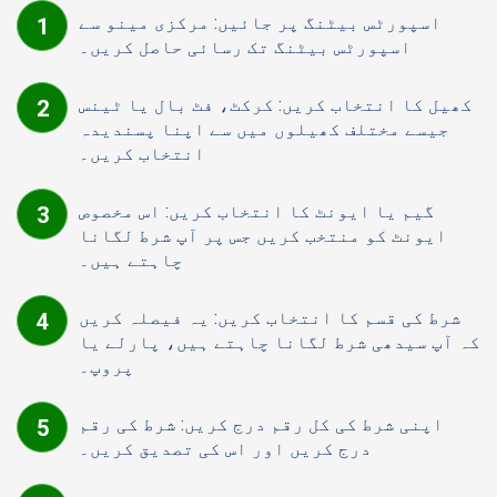
اسپورٹس بیٹنگ پر جائیں: مرکزی مینو سے
اسپورٹس بیٹنگ تک رسائی حاصل کریں۔
کھیل کا انتخاب کریں: کرکٹ، فٹ بال یا ٹینس
جیسے مختلف کھیلوں میں سے اپنا پسندیدہ
انتخاب کریں۔
گیم یا ایونٹ کا انتخاب کریں: اس مخصوص
ایونٹ کو منتخب کریں جس پر آپ شرط لگانا
چاہتے ہیں۔
شرط کی قسم کا انتخاب کریں: یہ فیصلہ کریں
کہ آپ سیدھی شرط لگانا چاہتے ہیں، پارلے یا
پروپ۔
اپنی شرط کی کل رقم درج کریں: شرط کی رقم
درج کریں اور اس کی تصدیق کریں۔