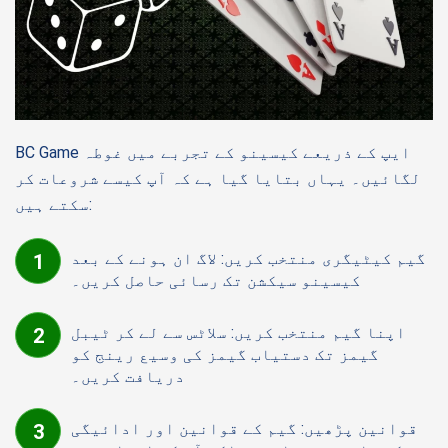
BC Game ایپ کے ذریعے کیسینو کے تجربے میں غوطہ
لگائیں۔ یہاں بتایا گیا ہے کہ آپ کیسے شروعات کر
سکتے ہیں:
گیم کیٹیگری منتخب کریں: لاگ ان ہونے کے بعد
کیسینو سیکشن تک رسائی حاصل کریں۔
اپنا گیم منتخب کریں: سلاٹس سے لے کر ٹیبل
گیمز تک دستیاب گیمز کی وسیع رینج کو
دریافت کریں۔
قوانین پڑھیں: گیم کے قوانین اور ادائیگی