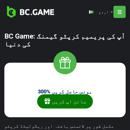
اردو
BC Game: آپ کی پریمیم کرپٹو گیمنگ
کی دنیا
300% بونس حاصل کریں
سائن اپ کریں
مکمل طور پر لائسنس یافتہ اور ریگولیٹڈ کرپٹو