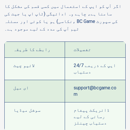
اگر آپ کو ایپ کے استعمال میں کسی قسم کی مشکل کا
سامنا ہے، چاہے وہ ادائیگی (ٹاپ اپ یا جیت کی
نکاسی) ہو یا کوئی اور مسئلہ، BC Game کی سپورٹ
ٹیم آپ کی مدد کے لیے موجود ہے۔
تفصیلات
رابطے کا طریقہ
ایپ کے ذریعے 24/7
لائیو چیٹ
دستیاب
support@bcgame.co
ای میل
m
ڈائریکٹ پیغام
سوشل میڈیا
رسانی کے لیے
دستیاب چینلز