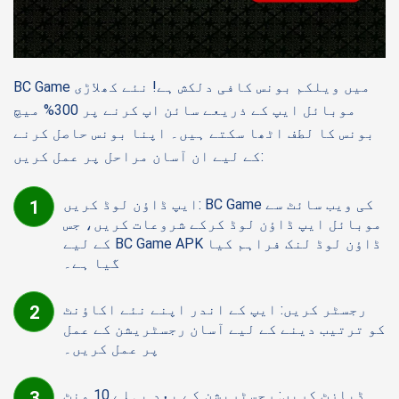
BC Game میں ویلکم بونس کافی دلکش ہے! نئے کھلاڑی
موبائل ایپ کے ذریعے سائن اپ کرنے پر 300% میچ
بونس کا لطف اٹھا سکتے ہیں۔ اپنا بونس حاصل کرنے
کے لیے ان آسان مراحل پر عمل کریں:
ایپ ڈاؤن لوڈ کریں: BC Game کی ویب سائٹ سے
موبائل ایپ ڈاؤن لوڈ کرکے شروعات کریں، جس
کے لیے BC Game APK ڈاؤن لوڈ لنک فراہم کیا
گیا ہے۔
رجسٹر کریں: ایپ کے اندر اپنے نئے اکاؤنٹ
کو ترتیب دینے کے لیے آسان رجسٹریشن کے عمل
پر عمل کریں۔
ڈپازٹ کریں: رجسٹریشن کے بعد پہلے 10 منٹ