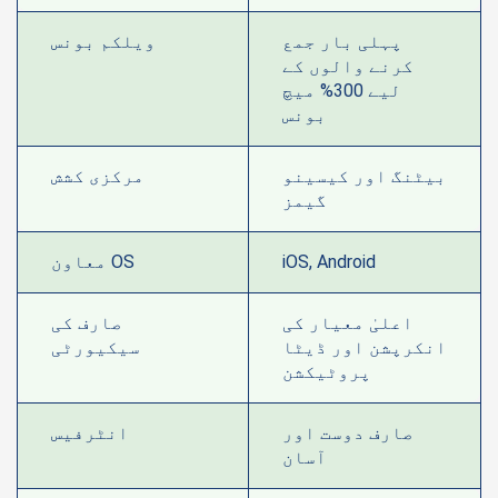
پہلی بار جمع
ویلکم بونس
کرنے والوں کے
لیے 300% میچ
بونس
بیٹنگ اور کیسینو
مرکزی کشش
گیمز
iOS, Android
معاون OS
اعلیٰ معیار کی
صارف کی
انکرپشن اور ڈیٹا
سیکیورٹی
پروٹیکشن
صارف دوست اور
انٹرفیس
آسان