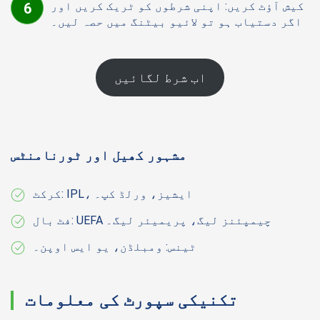
کیش آؤٹ کریں: اپنی شرطوں کو ٹریک کریں اور
اگر دستیاب ہو تو لائیو بیٹنگ میں حصہ لیں۔
اب شرط لگائیں
مشہور کھیل اور ٹورنامنٹس
کرکٹ: IPL، ایشیز، ورلڈ کپ۔
فٹ بال: UEFA چیمپئنز لیگ، پریمیئر لیگ۔
ٹینس: ومبلڈن، یو ایس اوپن۔
تکنیکی سپورٹ کی معلومات