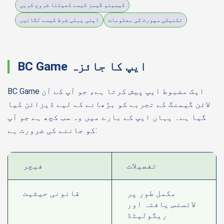
کیسینو گیمز کیسے کھیلنا شروع کریں
تکنیکی سپورٹ کی معلومات
اپنی پہلی شرط کیسے لگائیں
BC Game ایپ کا جائزہ
BC Game ایک مضبوط ایپ پیش کرتا ہے، جو آپ کے آن
لائن گیمنگ کے تجربے کو بڑھانے کے لیے ڈیزائن کیا
گیا ہے۔ یہاں ایپ کے بارے میں وہ سب کچھ ہے جو آپ
کو جاننے کی ضرورت ہے:
تفصیلات
فیچر
مکمل طور پر
قانونی حیثیت
لائسنس یافتہ اور
ریگولیٹڈ