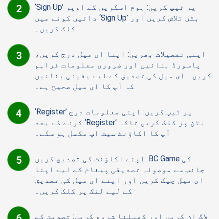
‘Sign Up’ پر ٹیپ کریں: ہوم اسکرین کے اوپر
دائیں کونے میں ‘Sign Up’ بٹن تلاش کریں اور
کلک کریں۔
اپنی تفصیلات بھریں: اپنا ای میل درج کریں،
پاسورڈ بنائیں اور ضروری معلومات فراہم
کریں۔ ای میل کی تصدیق کے لیے یقینی بنائیں
کہ آپ کا ای میل صحیح ہے۔
‘Register’ پر ٹیپ کریں: اپنی معلومات درج
کرنے کے بعد ‘Register’ بٹن پر کلک کریں تاکہ
آپ کا اکاؤنٹ سیٹ اپ مکمل ہو سکے۔
اپنے اکاؤنٹ کی تصدیق کریں: BC Game کی
جانب سے موصولہ تصدیقی پیغام کے لیے اپنا
ای میل چیک کریں اور اپنے ای میل کی تصدیق
کے لیے لنک پر کلک کریں۔
لاگ ان کریں اور کھیلنا شروع کریں: تصدیق کے