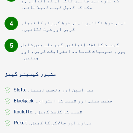
کے بارے میں جانیں تاکہ آپ کو اندازہ ہو
سکے کہ کھیل کیسے کھیلا جائے۔
اپنی شرط لگائیں: اپنی شرط کی رقم کا فیصلہ
کریں اور شرط لگائیں۔
گیمنگ کا لطف اٹھائیں: گیم پلے میں شامل
ہوں، خصوصیات کے ساتھ انٹرایکٹ کریں، اور
جیتیں۔
مشہور کیسینو گیمز
Slots: تیز اسپن اور دلچسپ تھیمز۔
Blackjack: حکمت عملی اور قسمت کا امتزاج۔
Roulette: قسمت کا کلاسک کھیل۔
Poker: مہارت اور چالاکی کا کھیل۔