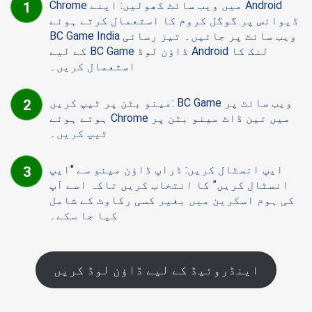
Chrome میں ویب سائٹ کھولیں: اپنے Android
ڈیوائس پر گوگل کروم کا استعمال کرتے ہوئے
BC Game India ویب سائٹ پر جائیں۔ تیز رسائی
کے لیے BC Game ڈاؤن لوڈ Android لنک کا
استعمال کریں۔
مینو بٹن پر ٹیپ کریں: BC Game ویب سائٹ پر
ہوتے ہوئے Chrome میں تین ڈاٹ مینو بٹن پر
ٹیپ کریں۔
ایپ انسٹال کریں: ڈراپ ڈاؤن مینو سے "ایپ
انسٹال کریں” کا انتخاب کریں تاکہ اسے آپ
کی ہوم اسکرین میں بغیر کسی رکاوٹ کے شامل
کیا جا سکے۔
اینڈروئیڈ کے لیے ڈاؤن لوڈ کریں