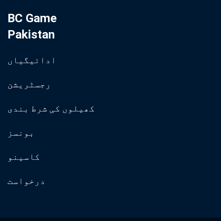
BC Game
Pakistan
ادائیگیاں
رجسٹریشن
کھیلوں کی شرط بندی
بونسز
کاسینو
درخواست