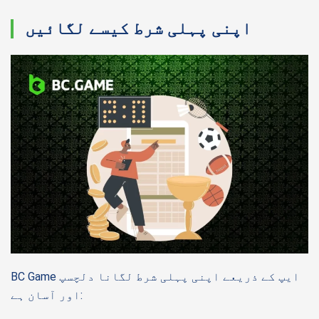
اپنی پہلی شرط کیسے لگائیں
BC Game ایپ کے ذریعے اپنی پہلی شرط لگانا دلچسپ
اور آسان ہے: