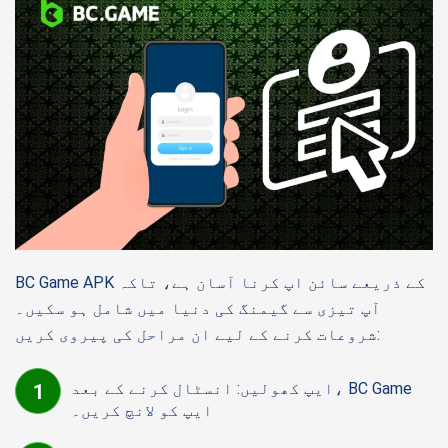
BC Game APK کے ذریعے سائن اپ کرنا آسان ہے، تاکہ
آپ تیزی سے گیمنگ کی دنیا میں شامل ہو سکیں۔
شروعات کرنے کے لیے ان مراحل کی پیروی کریں:
ایپ کھولیں: انسٹال کرنے کے بعد، BC Game
ایپ کو لانچ کریں۔